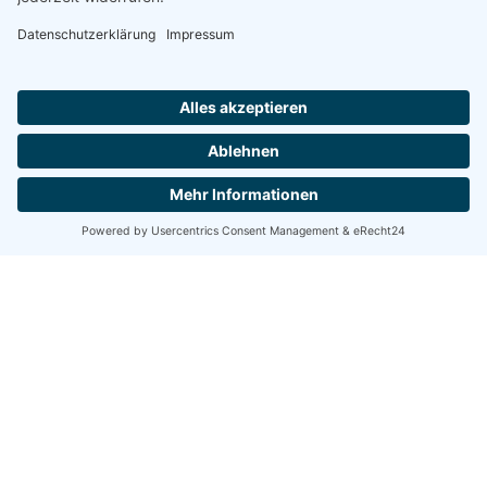
Erfahrungsschatz aus unzähligen Fällen im Vertrags- 
sowie im Schadenbereich zurückgreifen.
Ein besonderes Anliegen ist mir der freundschaftliche, 
aber respektvolle Umgang mit meinen Kunden. Das 
persönliche und vertrauensvolle Gespräch auf 
Augenhöhe ist auch in Zeiten der Digitalisierung 
unersetzlich. Ich will Interessensvertreter, unbedingter 
Ansprechpartner und loyaler Experte in allen 
Versicherungs- und Finanzfragen sein. Das motiviert 
mich, für meine Kunden jeden Tag das Beste zu geben.
Der persönliche Kontakt ist uns 
wichtig
Sie haben Fragen, Anregungen oder wünschen spezielle 