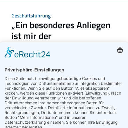
Geschäftsführung
„Ein besonderes Anliegen 
ist mir der 
freundschaftliche, aber 
respektvolle Umgang mit 
meinen Kunden.“
Bereits seit über 30 Jahren berate ich Firmen- und 
Privatkunden erfolgreich rund um das Thema 
Versicherung und Finanzen. Meine besondere Stärke: 
Zuhören, komplexe Themen bildhaft darstellen und 
komplizierte Sachverhalte verständlich machen. Das ist 
die Basis, um die Aufgabenstellung meiner Kunden in 
greifbare und durchdachte Lösungen zu transferieren. 
Hierbei kann ich auf mein Wissen und den 