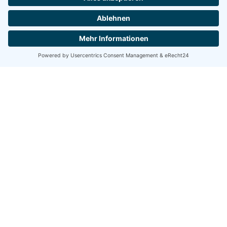
und finanzielle Souveränität im Alter zu 
gewährleisten, bedarf es kluger, proaktiver 
Lösungen.
Mehr über Womensurance