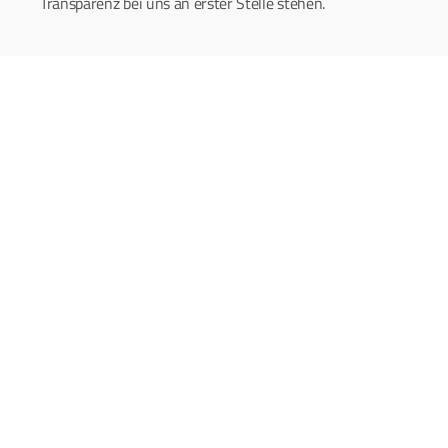
Transparenz bei uns an erster Stelle stehen.
Digitalisierung
Hallo Digitalisierung.
Tschüss Risiken!
Woran denken Sie beim Wort Digitalisierung? An 
Datenverlust, Internet-Kriminalität und DSGVO? Oder 