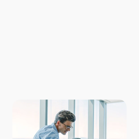
Industrie
Versicherungs-vergleich 
mit echtem Mehrwert.
Sicherheit hat für jeden eine andere Bedeutung. Für den 
einen ist sie das unbeschwerte Leben in der Gegenwart. 
Für den anderen die finanzielle Unabhängigkeit im Alter.
Industrieversicherungen