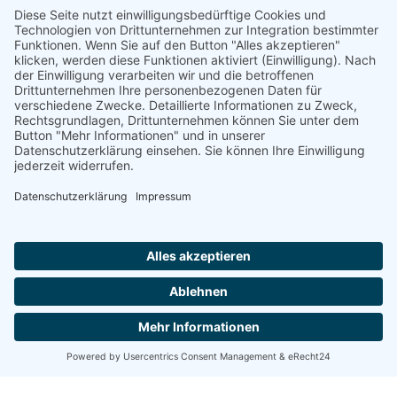
erste Schreck im Schadensfall schnell nachlässt. Auch 
vor komplizierten Formalitäten brauchen Sie sich dank 
unserer Hilfe nicht zu fürchten.
Rufen Sie uns an oder schreiben Sie uns eine E-Mail 
und wir kümmern uns schnellstmöglich um alles 
Weitere. Dazu gehört die Schadenanzeige bei der 
Versicherungsgesellschaft, Terminabsprachen und alles, 
wofür Sie ohnehin keine Zeit haben. 
Wir informieren Sie über den jeweiligen 
Bearbeitungsstatus von der Gutachterbestellung bis hin 
zur Zahlung des Schadensausgleiches. Und kümmern 
uns – beispielsweise im KFZ-Schadensfall – um 
Mietwagen, Reparatur und Werkstattrückfragen.
Nur eines kann Ihnen das DVM Schadenmanagement 
leider nicht ersparen: den Schaden selbst.
Sichern Sie sich ab gegen 