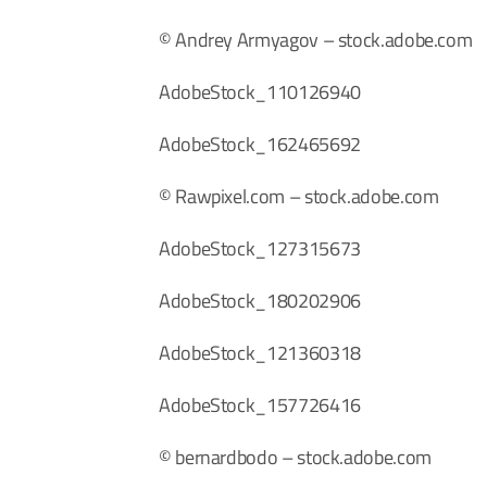
© Andrey Armyagov – stock.adobe.com
AdobeStock_110126940
AdobeStock_162465692
© Rawpixel.com – stock.adobe.com
AdobeStock_127315673
AdobeStock_180202906
AdobeStock_121360318
AdobeStock_157726416
© bernardbodo – stock.adobe.com