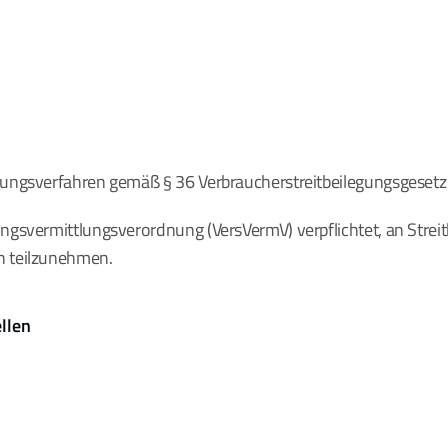
egungsverfahren gemäß § 36 Verbraucherstreitbeilegungsgesetz
ungsvermittlungsverordnung (VersVermV) verpflichtet, an Strei
n teilzunehmen.
llen