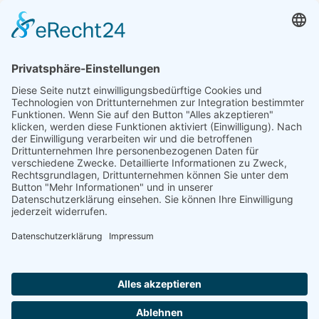
Die Industriekunden-Berater der Deutsche 
Versicherungsmakler GmbH & Co. KG nehmen Ihnen 
diese Arbeit ab. Und mehr noch: Wir setzen uns aktiv 
dafür ein, dass Probleme, Störungen oder Schäden in 
Ihrem Unternehmen gar nicht erst auftreten.
Dazu ermittelt die DVM vorab mit Ihnen gemeinsam 
auffällige Risiken. Wir begutachten Gefahrenquellen in 
der Betriebsstätte vor Ort, dokumentieren diese und 
sprechen konkrete Handlungsempfehlung zur 
Schadenprävention aus. Um Ihnen im Fall der Fälle einen 
100-prozentigen Neuwertersatz zuzusichern, prüfen 
wir in Zusammenarbeit mit Ihnen und Ihrem 
Steuerberater genau Ihre Anlagenverzeichnisse. Wir 
beziehen Verbraucherindizes, also Preissteigerungen für 
nötige Neuanschaffungskosten mit ein und lassen 
aktuellste Gebäudewerte in die Wertermittlung 
einfließen. Alles mit dem Ziel, exakt den 
Versicherungsschutz mit dem Versicherer für Sie 