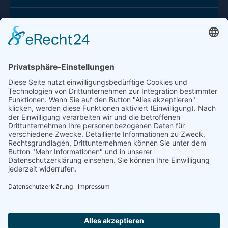
Kontakt
Social
Hauptverwaltung Ingolstadt
Deutsche Versicherungsmakler GmbH & Co. 
KG
Gemmingerstraße 14
85051 Ingolstadt
Niederlassung Straubing
Deutsche Versicherungsmakler GmbH & Co. 
KG Pfarrplatz 16 
94315 Straubing